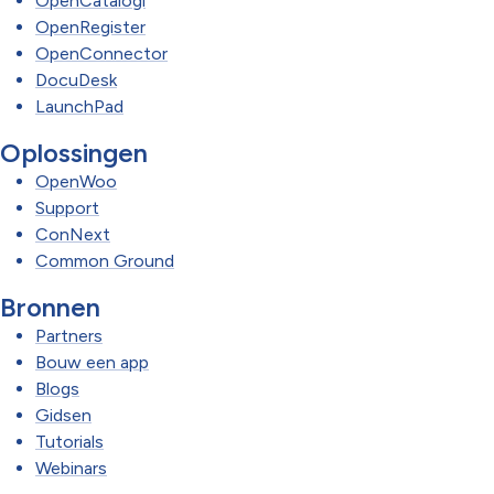
OpenCatalogi
OpenRegister
OpenConnector
DocuDesk
LaunchPad
Oplossingen
OpenWoo
Support
ConNext
Common Ground
Bronnen
Partners
Bouw een app
Blogs
Gidsen
Tutorials
Webinars