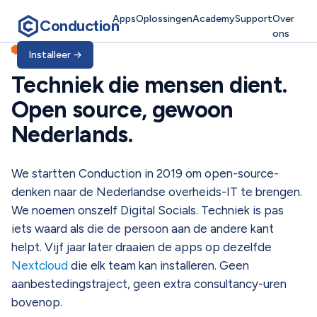
Apps
Oplossingen
Academy
Support
Over
Conduction
ons
Techniek die mensen
PUBLIC TECH
Installeer
→
Techniek die mensen dient.
Open source, gewoon
Nederlands.
We startten Conduction in 2019 om open-source-
denken naar de Nederlandse overheids-IT te brengen.
We noemen onszelf Digital Socials. Techniek is pas
iets waard als die de persoon aan de andere kant
helpt. Vijf jaar later draaien de apps op dezelfde
Nextcloud
die elk team kan installeren. Geen
aanbestedingstraject, geen extra consultancy-uren
bovenop.