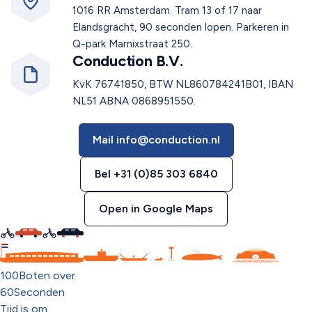
1016 RR Amsterdam. Tram 13 of 17 naar
Elandsgracht, 90 seconden lopen. Parkeren in
Q-park Marnixstraat 250.
Conduction B.V.
KvK 76741850, BTW NL860784241B01, IBAN
NL51 ABNA 0868951550.
Mail
info@conduction.nl
Bel +31 (0)85 303 6840
Open in Google Maps
C
100
Boten over
60
Seconden
Tijd is om