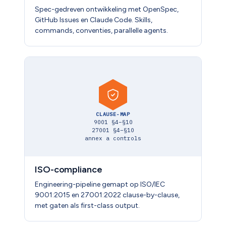
Spec-gedreven ontwikkeling met OpenSpec,
GitHub Issues en Claude Code. Skills,
commands, conventies, parallelle agents.
CLAUSE-MAP
9001 §4–§10
27001 §4–§10
annex a controls
ISO-compliance
Engineering-pipeline gemapt op ISO/IEC
9001:2015 en 27001:2022 clause-by-clause,
met gaten als first-class output.