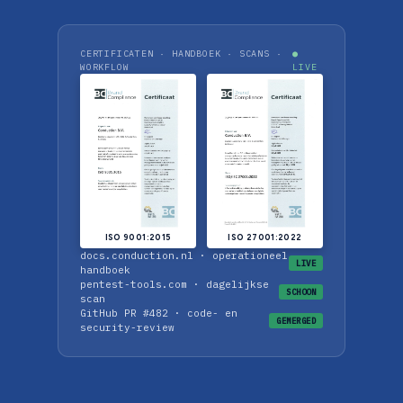
CERTIFICATEN · HANDBOEK · SCANS ·
●
WORKFLOW
LIVE
ISO 9001:2015
ISO 27001:2022
docs.conduction.nl · operationeel
LIVE
handboek
pentest-tools.com · dagelijkse
SCHOON
scan
GitHub PR #482 · code- en
GEMERGED
security-review