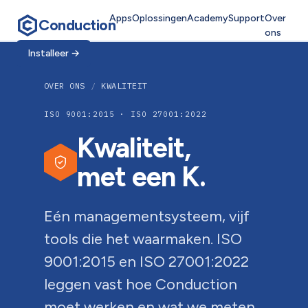
Apps
Oplossingen
Academy
Support
Over
Conduction
ons
Installeer
→
OVER ONS
/
KWALITEIT
ISO 9001:2015 · ISO 27001:2022
Kwaliteit,
met een K.
Eén managementsysteem, vijf
tools die het waarmaken. ISO
9001:2015 en ISO 27001:2022
leggen vast hoe Conduction
moet werken en wat we meten.