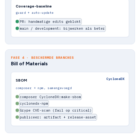
Coverage-baseline
guard + auto-update
PR: handmatige edits geblokt
main / development: bijwerken als beter
FASE 4 · BESCHERMDE BRANCHES
Bill of Materials
CycloneDX
SBOM
composer + npm, samengevoegd
composer CycloneDX:make-sbom
cyclonedx-npm
Grype CVE-scan (fail op critical)
publiceer: artifact + release-asset