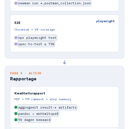
newman run *.postman_collection.json
playwright
E2E
Chromium + V8-coverage
npx playwright test
spec-to-test ≥ 75%
↓
FASE 3 · ALTIJD
Rapportage
Kwaliteitsrapport
PDF + PR-comment + step summary
aggregeert result-* artifacts
pandoc → wkhtmltopdf
90 dagen bewaard