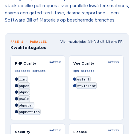
stack op elke pull request: vier parallelle kwaliteitsmatrices,
daarna een gated test-fase, daarna rapportage + een
Software Bill of Materials op beschermde branches.
Vier matrix-jobs, fail-fast uit, bij elke PR.
FASE 1 · PARALLEL
Kwaliteitsgates
matrix
matrix
PHP Quality
Vue Quality
composer scripts
npm scripts
lint
eslint
phpcs
stylelint
phpmd
psalm
phpstan
phpmetrics
matrix
matrix
Security
License