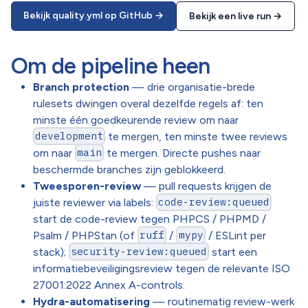
Bekijk quality.yml op GitHub →
Bekijk een live run →
Om de pipeline heen
Branch protection
— drie organisatie-brede
rulesets dwingen overal dezelfde regels af: ten
minste één goedkeurende review om naar
development
te mergen, ten minste twee reviews
om naar
main
te mergen. Directe pushes naar
beschermde branches zijn geblokkeerd.
Tweesporen-review
— pull requests krijgen de
juiste reviewer via labels:
code-review:queued
start de code-review tegen PHPCS / PHPMD /
Psalm / PHPStan (of
ruff
/
mypy
/ ESLint per
stack);
security-review:queued
start een
informatiebeveiligingsreview tegen de relevante ISO
27001:2022 Annex A-controls.
Hydra-automatisering
— routinematig review-werk