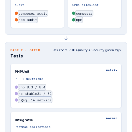
audit
SPDX-allowlist
composer audit
composer
npm audit
npm
↓
Pas zodra PHP Quality + Security groen zijn.
FASE 2 · GATED
Tests
matrix
PHPUnit
PHP × Nextcloud
php 8.3 / 8.4
nc stable31 / 32
pgsql 16 service
newman
Integratie
Postman-collections